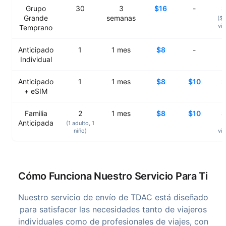
Grupo
30
3
$16
-
$
Grande
semanas
($0
via
Temprano
Anticipado
1
1
mes
$8
-
Individual
Anticipado
1
1
mes
$8
$10
$
+ eSIM
Familia
2
1
mes
$8
$10
$
Anticipada
(1
adulto
, 1
(
niño
)
via
Cómo Funciona Nuestro Servicio Para Ti
Nuestro servicio de envío de TDAC está diseñado
para satisfacer las necesidades tanto de viajeros
individuales como de profesionales de viajes, con