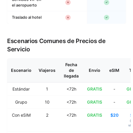
el aeropuerto
Traslado al hotel
Escenarios Comunes de Precios de
Servicio
Fecha
Escenario
Viajeros
de
Envío
eSIM
T
llegada
Estándar
1
<72h
GRATIS
-
GR
Grupo
10
<72h
GRATIS
-
GR
Con eSIM
2
<72h
GRATIS
$20
$
($
via