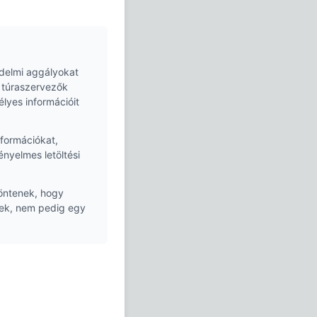
delmi aggályokat
s túraszervezők
yes információit
formációkat,
ényelmes letöltési
öntenek, hogy
nek, nem pedig egy