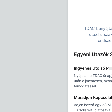
TDAC benyújtás
utazási sza
rendsze
Egyéni Utazók 
Ingyenes Utolsó Pil
Nyújtsa be TDAC űrlapj
után díjmentesen, azon
támogatással.
Maradjon Kapcsola
Adjon hozzá egy eSIM-
10 dollárért, biztosítv