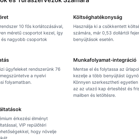
ök és Túraszervezők Számára
éret
Költséghatékonyság
 rendszer 10 fős korlátozásával,
Használja ki a csökkentett költ
yen méretű csoportot kezel, így
számára, már 0,53 dollártól feje
k és nagyobb csoportok
benyújtások esetén.
atás
Munkafolyamat-integráció
özi ügyfeleket rendszerünk 76
Mentse el és folytassa az űrlap
 megszüntetve a nyelvi
kezelje a több benyújtást ügynö
si folyamatban.
Könnyen szerkesztheti egyetlen 
az az utazó kap értesítést és fri
mailben és letöltésre.
gáltatások
rémium érkezési élményt
tatással, VIP repülőtéri
rlehetőségekkel, hogy növelje
ékét.