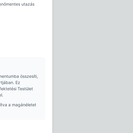
kkenőmentes utazás
mentumba összesíti,
tjában. Ez
ektetési Testület
l.
ítva a magánéletet