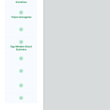
Korlátlan
Teljes támogatás
Egy Minden Utazó
Számára