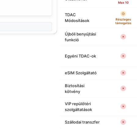
Max 10
TDAC
Részleges
Módosítások
támogatás
Újbóli benyújtási
funkció
Egyéni TDAC-ok
eSIM Szolgáltató
Biztosítási
kötvény
VIP repülőtéri
szolgáltatások
Szállodai transzfer