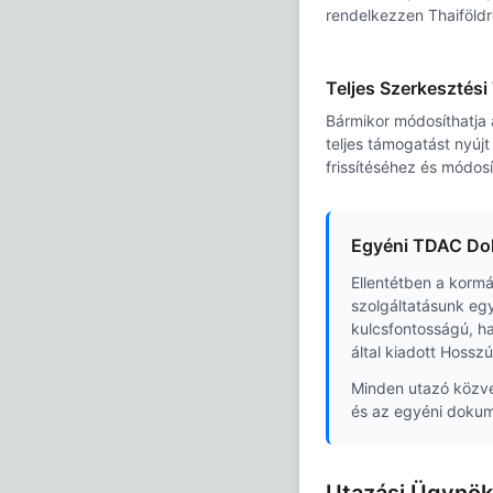
rendelkezzen Thaiföldr
Teljes Szerkesztés
Bármikor módosíthatja 
teljes támogatást nyújt
frissítéséhez és módos
Egyéni TDAC D
Ellentétben a korm
szolgáltatásunk eg
kulcsfontosságú, h
által kiadott Hoss
Minden utazó közvet
és az egyéni dokum