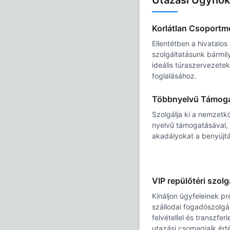
Utazási Ügynök
Korlátlan Csoportm
Ellentétben a hivatalos
szolgáltatásunk bármil
ideális túraszervezete
foglalásához.
Többnyelvű Támog
Szolgálja ki a nemzetk
nyelvű támogatásával,
akadályokat a benyújtá
VIP repülőtéri szol
Kínáljon ügyfeleinek p
szállodai fogadószolgál
felvétellel és transzfe
utazási csomagjaik ért