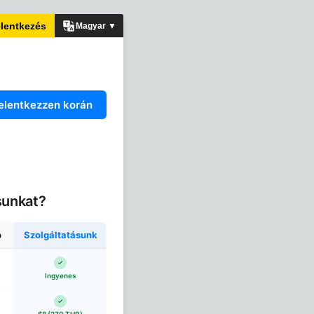
elentkezés
Magyar ▼
elentkezzen korán
sunkat?
p
Szolgáltatásunk
Ingyenes