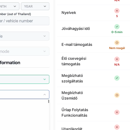
N/A
Nyelvek
5
Jóváhagyási idő
0–5 min
E-mail támogatás
Nem reagál
Élő csevegési
támogatás
N/A
Megbízható
szolgáltatás
Megbízható
Üzemidő
Űrlap Folytatás
Funkcionalitás
Utazókorlát