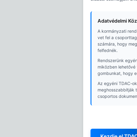
Adatvédelmi Köz
A kormányzati rend
vet fel a csoportta
számára, hogy mego
felfednék.
Rendszerünk egyéni
miközben lehetővé t
gombunkat, hogy e
Az egyéni TDAC-ok 
meghosszabbítják t
csoportos dokumen
Kezdje el TDAC