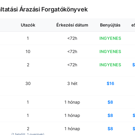
áltatási Árazási Forgatókönyvek
Utazók
Érkezési dátum
Benyújtás
e
1
<72h
INGYENES
10
<72h
INGYENES
2
<72h
INGYENES
$
30
3
hét
$16
1
1
hónap
$8
1
1
hónap
$8
2
1
hónap
$8
(1
felnőtt
, 1
gyermek
)