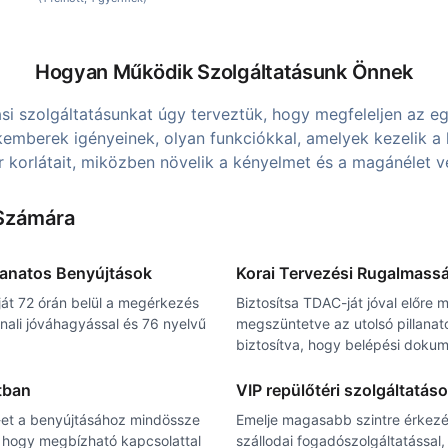
Hogyan Működik Szolgáltatásunk Önnek
i szolgáltatásunkat úgy terveztük, hogy megfeleljen az e
kemberek igényeinek, olyan funkciókkal, amelyek kezelik a
r korlátait, miközben növelik a kényelmet és a magánélet v
Számára
lanatos Benyújtások
Korai Tervezési Rugalmass
át 72 órán belül a megérkezés
Biztosítsa TDAC-ját jóval előre m
nali jóváhagyással és 76 nyelvű
megszüntetve az utolsó pillanato
biztosítva, hogy belépési dokume
tban
VIP repülőtéri szolgáltatás
et a benyújtásához mindössze
Emelje magasabb szintre érkezé
a, hogy megbízható kapcsolattal
szállodai fogadószolgáltatással, 