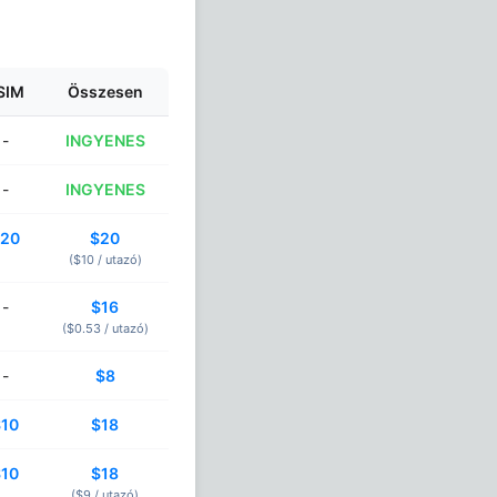
SIM
Összesen
-
INGYENES
-
INGYENES
20
$20
($10 /
utazó
)
-
$16
($0.53 /
utazó
)
-
$8
$10
$18
$10
$18
($9 /
utazó
)