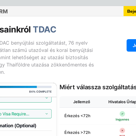
ORM
Bej
sainkról
TDAC
AC benyújtási szolgáltatást, 76 nyelv
J
átlan számú utazóval és korai benyújtási
amint lehetőséget az utazási biztosítás
gy Thaiföldre utazása zökkenőmentes és
n.
Miért válassza szolgáltatá
Jellemző
Hivatalos Űrla
Érkezés <72h
Ingyenes
Érkezés >72h