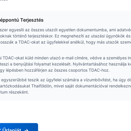
éppontú Terjesztés
szer egyesíti az összes utazót egyetlen dokumentumba, ami adatvé
goknak történő terjesztéskor. Ez megnehezíti az utazási ügynökök é
sszák a TDAC-okat az ügyfelekkel anélkül, hogy más utazók személ
 TDAC-okat küld minden utazó e-mail címére, védve a személyes in
eszi a benyújtási folyamat kezelését. Nyilvántartásához használja k
gy lépésben hozzáférjen az összes csoportos TDAC-hoz.
egyszerűbbé teszik az ügyfelei számára a vízumbővítést, ha úgy d
artózkodásukat Thaiföldön, mivel saját dokumentációval rendelkez
tum részeként.
 Űrlapját