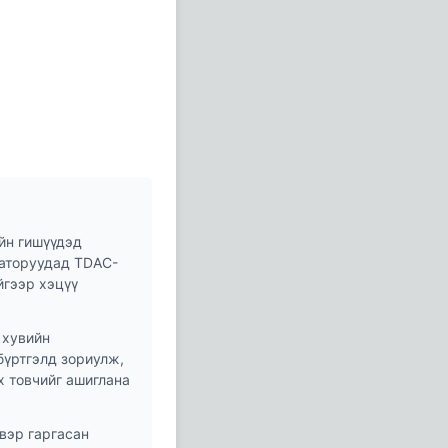
ийн гишүүдэд
раторуудад TDAC-
йгээр хэцүү
 хувийн
бүртгэлд зориулж,
х товчийг ашиглана
вэр гаргасан