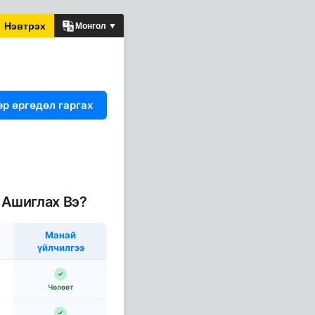
Нэвтрэх
Монгол ▼
эр өргөдөл гаргах
 Ашиглах Вэ?
Манай
үйлчилгээ
Чөлөөт