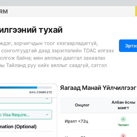
ORM
илгээний тухай
ждэг, зорчигчдын тоог хязгаарладаггүй,
Эртэ
 сонголтуудтай дээд зэрэглэлийн TDAC илгээх
болгож байна; мөн аяллын даатгал захиалах
ы Тайланд руу хийх аяллыг саадгүй, сэтгэл
.
Яагаад Манай Үйлчилгээг
Албан ёсны
Онцлог
маягт
Ирэлт <72ц
Чөлөөт