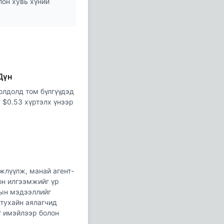
лон хувь хүний
Дүн
олдолд том бүлгүүдэд
 $0.53 хүртэлх үнээр
жлүүлж, манай агент-
он илгээмжийг үр
лын мэдээллийг
 тухайн аялагчид
г имэйлээр болон