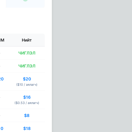
IM
Нийт
-
ЧИГЛЭЛ
-
ЧИГЛЭЛ
20
$20
($10 /
аялагч
)
-
$16
($0.53 /
аялагч
)
-
$8
10
$18