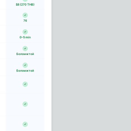
$8 (270 THB)
76
0–5 min
Боломжтой
Боломжтой