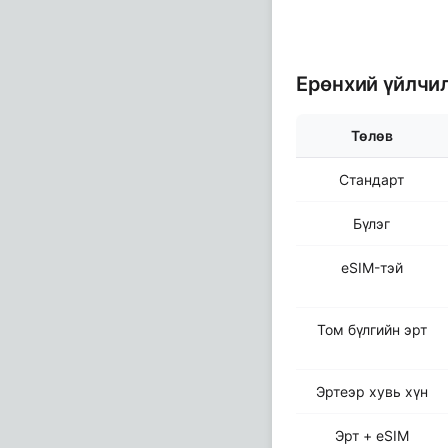
Ерөнхий үйлчи
Төлөв
Стандарт
Бүлэг
eSIM-тэй
Том бүлгийн эрт
Эртеэр хувь хүн
Эрт + eSIM