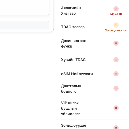
Аялагчийн
Хязгаар
Макс 10
TDAC засвар
Хагас дэмжлэг
Дахин илгээх
функц
Хувийн TDAC
eSIM Нийлүүлэгч
Даатгалын
бодлого
VIP нисэх
буудлын
үйлчилгээ
Зочид буудал