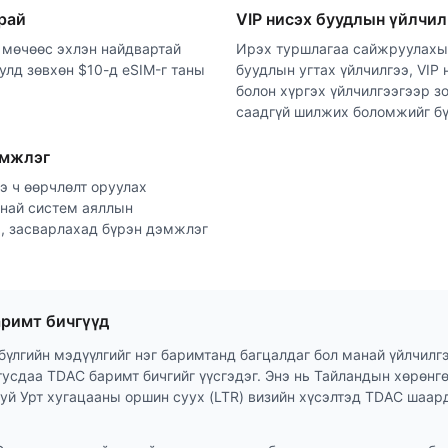
рай
VIP нисэх буудлын үйлчил
 мөчөөс эхлэн найдвартай
Ирэх туршлагаа сайжруулахын
улд зөвхөн $10-д eSIM-г таны
буудлын угтах үйлчилгээ, VIP
болон хүргэх үйлчилгээгээр з
саадгүй шилжих боломжийг бү
эмжлэг
э ч өөрчлөлт оруулах
най систем аяллын
, засварлахад бүрэн дэмжлэг
римт бичгүүд
бүлгийн мэдүүлгийг нэг баримтанд багцалдаг бол манай үйлчилгэ
тусдаа TDAC баримт бичгийг үүсгэдэг. Энэ нь Тайландын хөрөнг
уй Урт хугацааны оршин суух (LTR) визийн хүсэлтэд TDAC шаар