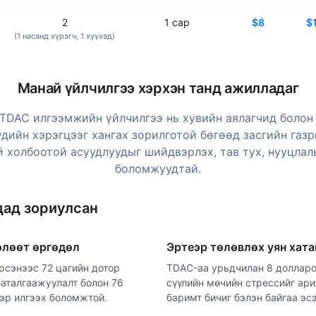
2
1
сар
$8
$
(1
насанд хүрэгч
, 1
хүүхэд
)
Манай үйлчилгээ хэрхэн танд ажилладаг
TDAC илгээмжийн үйлчилгээ нь хувийн аялагчид болон
дийн хэрэгцээг хангах зорилготой бөгөөд засгийн газ
й холбоотой асуудлуудыг шийдвэрлэх, тав тух, нууцлал
боломжуудтай.
дад зориулсан
өлөөт өргөдөл
Эртеэр төлөвлөх уян хата
рсэнээс 72 цагийн дотор
TDAC-аа урьдчилан 8 долларо
баталгаажуулалт болон 76
сүүлийн мөчийн стрессийг ар
эр илгээх боломжтой.
баримт бичиг бэлэн байгаа эс