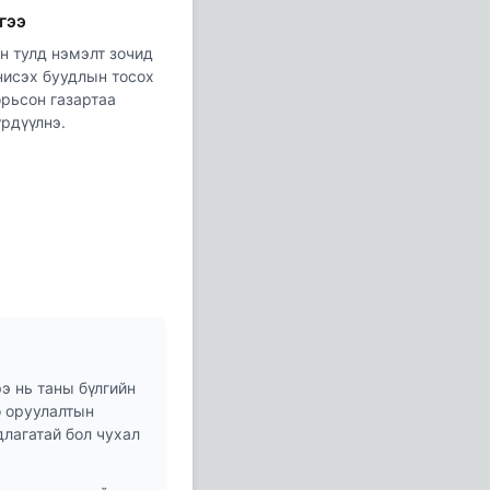
гээ
 тулд нэмэлт зочид
 нисэх буудлын тосох
орьсон газартаа
рдүүлнэ.
э нь таны бүлгийн
ө оруулалтын
длагатай бол чухал