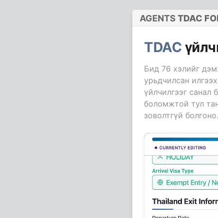
AGENTS
TDAC F
TDAC
үйлч
Бид 76 хэлийг дэм
урьдчилсан илгээх
үйлчилгээг санал 
боломжтой тул тан
зоволтгүй болгоно