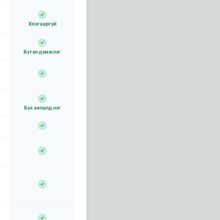
Хязгааргүй
Бүтэн дэмжлэг
Бүх аялалд нэг