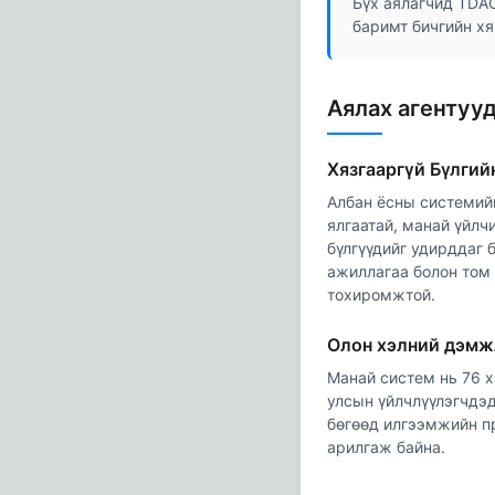
Бүх аялагчид TDAC
баримт бичгийн хя
Аялах агентуу
Хязгааргүй Бүлги
Албан ёсны системийн
ялгаатай, манай үйлч
бүлгүүдийг удирддаг 
ажиллагаа болон том 
тохиромжтой.
Олон хэлний дэмж
Манай систем нь 76 
улсын үйлчлүүлэгчдэ
бөгөөд илгээмжийн п
арилгаж байна.