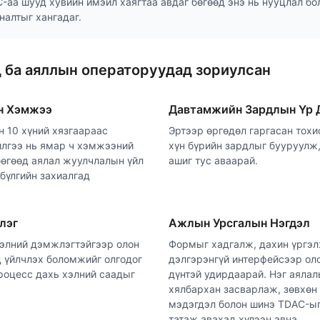
-аа шууд хувийн имэйл хаягтаа авдаг бөгөөд энэ нь нууцлал бо
налтыг хангадаг.
д ба аяллын операторуудад зориулсан
йн Хэмжээ
Давтамжийн Зардлын Үр 
 10 хүний хязгаараас
Эртээр өргөдөл гаргасан тохи
илгээ нь ямар ч хэмжээний
хүн бүрийн зардлыг бууруулж,
бөгөөд аялал жуулчлалын үйл
ашиг тус аваарай.
бүлгийн захиалгад
лэг
Ажлын Урсгалын Нэгдэл
хэлний дэмжлэгтэйгээр олон
Формыг хадгалж, дахин үргэл
д үйлчлэх боломжийг олгодог
дэлгэрэнгүй интерфейсээр ол
роцесс дахь хэлний саадыг
дүнтэй удирдаарай. Нэг аяла
хялбархан засварлаж, зөвхөн
мэдэгдэл болон шинэ TDAC-ы
татаж авахад хүлээн авна.