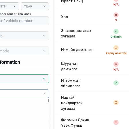
Ирэлт >72ц
N/A
Хэл
5
Зөвшөөрөл авах
хугацаа
0–5 min
И-мэйл дэмжлэг
Хариу өгөхгүй
Шууд чат
дэмжлэг
N/A
Итгэмжит
үйлчилгээ
Надтай
найдвартай
хугацаа
Формын Дахин
Үзэх Функц