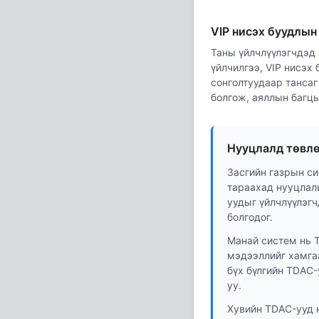
VIP нисэх буудлын
Таны үйлчлүүлэгчдэд 
үйлчилгээ, VIP нисэх
сонголтуудаар тансаг
болгож, аяллын багцы
Нууцлалд төвлө
Засгийн газрын си
тараахад нууцлалы
уудыг үйлчлүүлэг
болгодог.
Манай систем нь T
мэдээллийг хамга
бүх бүлгийн TDAC
уу.
Хувийн TDAC-ууд н