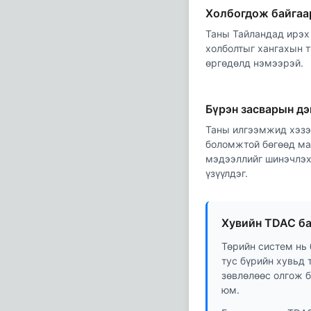
Холбогдож байгаа
Таны Тайландад ирэх
холболтыг хангахын т
өргөдөлд нэмээрэй.
Бүрэн засварын д
Таны илгээмжид хэзэ
боломжтой бөгөөд ма
мэдээллийг шинэчлэх
үзүүлдэг.
Хувийн TDAC ба
Төрийн систем нь 
тус бүрийн хувьд 
зөвлөлөөс олгож б
юм.