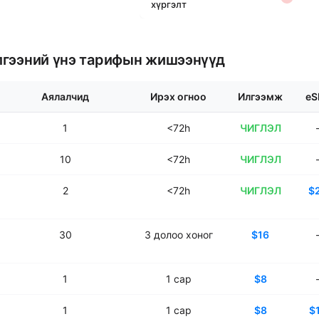
хүргэлт
лгээний үнэ тарифын жишээнүүд
Аялалчид
Ирэх огноо
Илгээмж
eS
1
<72h
ЧИГЛЭЛ
10
<72h
ЧИГЛЭЛ
2
<72h
ЧИГЛЭЛ
$
30
3
долоо хоног
$16
1
1
сар
$8
1
1
сар
$8
$