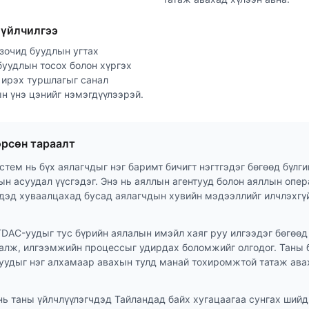
 үйлчилгээ
зочид буудлын угтах
 буудлын тосох болон хүргэх
 ирэх туршлагыг санал
н үнэ цэнийг нэмэгдүүлээрэй.
рсөн тараалт
стем нь бүх аялагчдыг нэг баримт бичигт нэгтгэдэг бөгөөд бүлг
н асуудал үүсгэдэг. Энэ нь аяллын агентууд болон аяллын опе
чдэд хуваалцахад бусад аялагчдын хувийн мэдээллийг илчлэхгү
DAC-уудыг тус бүрийн аялалын имэйл хаяг руу илгээдэг бөгөөд
алж, илгээмжийн процессыг удирдах боломжийг олгодог. Таны 
-уудыг нэг алхамаар авахын тулд манай тохиромжтой татаж ава
ь таны үйлчлүүлэгчдэд Тайландад байх хугацаагаа сунгах шийд