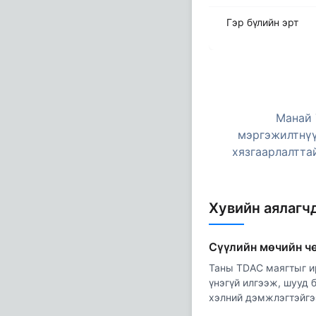
Гэр бүлийн эрт
Манай 
мэргэжилтнүү
хязгаарлалтта
Хувийн аялагч
Сүүлийн мөчийн ч
Таны TDAC маягтыг и
үнэгүй илгээж, шууд 
хэлний дэмжлэгтэйгэ