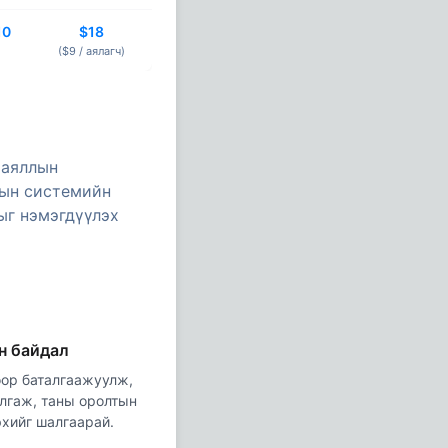
10
$18
($9 /
аялагч
)
 аяллын
рын системийн
ыг нэмэгдүүлэх
н байдал
ор баталгаажуулж,
илгаж, таны оролтын
эхийг шалгаарай.