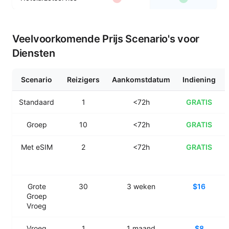
Veelvoorkomende Prijs Scenario's voor
Diensten
Scenario
Reizigers
Aankomstdatum
Indiening
Standaard
1
<72h
GRATIS
Groep
10
<72h
GRATIS
Met eSIM
2
<72h
GRATIS
Grote
30
3
weken
$16
Groep
Vroeg
Vroeg
1
1
maand
$8