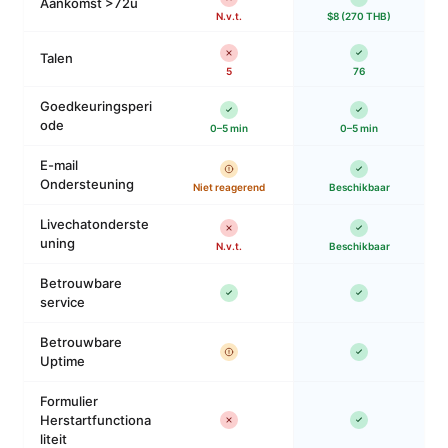
Aankomst >72u
N.v.t.
$8 (270 THB)
Talen
5
76
Goedkeuringsperi
ode
0–5 min
0–5 min
E-mail
Ondersteuning
Niet reagerend
Beschikbaar
Livechatonderste
uning
N.v.t.
Beschikbaar
Betrouwbare
service
Betrouwbare
Uptime
Formulier
Herstartfunctiona
liteit