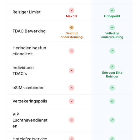
Reiziger Limiet
Max 10
Onbeperkt
TDAC Bewerking
Deeltijd
Volledige
ondersteuning
ondersteuning
Herindieningsfun
ctionaliteit
Individuele
Één voor Elke
TDAC's
Reisiger
eSIM-aanbieder
Verzekeringspolis
VIP
Luchthavendienst
en
Hotelafzetservice