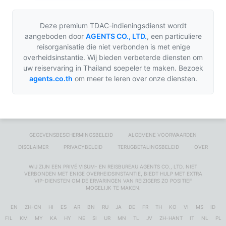
Deze premium TDAC-indieningsdienst wordt
aangeboden door
AGENTS CO., LTD.
,
een particuliere
reisorganisatie die niet verbonden is met enige
overheidsinstantie. Wij bieden verbeterde diensten om
uw reiservaring in Thailand soepeler te maken. Bezoek
agents.co.th
om meer te leren over onze diensten.
GEGEVENSBESCHERMINGSBELEID
ALGEMENE VOORWAARDEN
DISCLAIMER
PRIVACYBELEID
TERUGBETALINGSBELEID
OVER
WIJ ZIJN EEN PRIVÉ VISUM- EN REISBUREAU
AGENTS CO., LTD.
NIET
VERBONDEN MET ENIGE OVERHEIDSINSTANTIE, BIEDT HULP MET EXTRA
VIP-DIENSTEN OM DE ERVARINGEN VAN REIZIGERS ZO POSITIEF
MOGELIJK TE MAKEN.
EN
ZH-CN
HI
ES
AR
BN
RU
JA
DE
FR
TH
KO
VI
MS
ID
FIL
KM
MY
KA
HY
NE
SI
UR
MN
TL
JV
ZH-HANT
IT
NL
PL