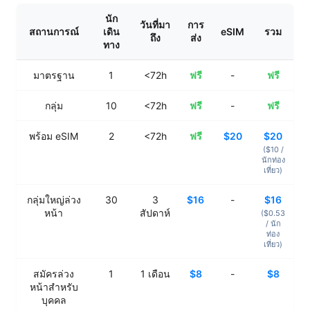
นัก
วันที่มา
การ
สถานการณ์
เดิน
eSIM
รวม
ถึง
ส่ง
ทาง
มาตรฐาน
1
<72h
ฟรี
-
ฟรี
กลุ่ม
10
<72h
ฟรี
-
ฟรี
พร้อม eSIM
2
<72h
ฟรี
$20
$20
($10 /
นักท่อง
เที่ยว
)
กลุ่มใหญ่ล่วง
30
3
$16
-
$16
หน้า
สัปดาห์
($0.53
/
นัก
ท่อง
เที่ยว
)
สมัครล่วง
1
1
เดือน
$8
-
$8
หน้าสำหรับ
บุคคล