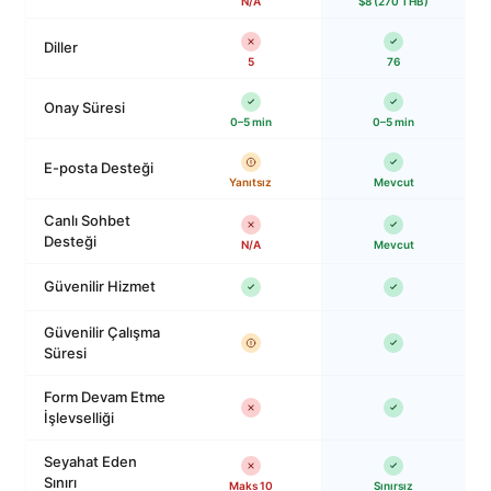
N/A
$8 (270 THB)
Diller
5
76
Onay Süresi
0–5 min
0–5 min
E-posta Desteği
Yanıtsız
Mevcut
Canlı Sohbet
Desteği
N/A
Mevcut
Güvenilir Hizmet
Güvenilir Çalışma
Süresi
Form Devam Etme
İşlevselliği
Seyahat Eden
Sınırı
Maks 10
Sınırsız