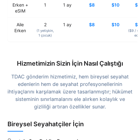
Erken +
1
1
ay
$8
$10
$
eSIM
Aile
2
1
ay
$8
$10
$
Erken
(1
yetişkin
,
($9 /
s
1
çocuk
)
ed
Hizmetimizin Sizin İçin Nasıl Çalıştığı
TDAC gönderim hizmetimiz, hem bireysel seyahat
edenlerin hem de seyahat profesyonellerinin
ihtiyaçlarını karşılamak üzere tasarlanmıştır; hükümet
sisteminin sınırlamalarını ele alırken kolaylık ve
gizliliği artıran özellikler sunar.
Bireysel Seyahatçiler İçin