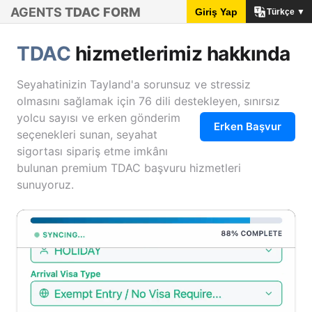
AGENTS
TDAC FORM
Giriş Yap
Türkçe ▼
TDAC
hizmetlerimiz hakkında
Seyahatinizin Tayland'a sorunsuz ve stressiz
olmasını sağlamak için 76 dili destekleyen, sınırsız
yolcu sayısı ve erken gönderim
Erken Başvur
seçenekleri sunan, seyahat
sigortası sipariş etme imkânı
bulunan premium TDAC başvuru hizmetleri
sunuyoruz.