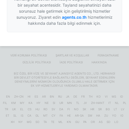
bir seyahat acentesidir. Tayland seyahatinizi daha
sorunsuz hale getirmek için geliştirilmiş hizmetler
sunuyoruz. Ziyaret edin
agents.co.th
hizmetlerimiz
hakkında daha fazla bilgi edinmek için.
VERI KORUMA POLITIKASI
ŞARTLAR VE KOŞULLAR
FERAGATNAME
GIZLILIK POLITIKASI
İADE POLITIKASI
HAKKINDA
BIZ ÖZEL BIR VIZE VE SEYAHAT AJANSIYIZ
AGENTS CO., LTD.
HERHANGI
BIR DEVLET OTORITESIYLE BAĞLANTILI DEĞILDIR, SEYAHAT EDENLERIN
DENEYIMLERINI MÜMKÜN OLDUĞUNCA OLUMLU HALE GETIRMEK IÇIN
EK VIP HIZMETLERIYLE YARDIMCI OLMAKTADIR.
EN
ZH-CN
HI
ES
AR
BN
RU
JA
DE
FR
TH
KO
VI
MS
ID
FIL
KM
MY
KA
HY
NE
SI
UR
MN
TL
JV
ZH-HANT
IT
NL
PL
TR
UK
EL
CS
HU
RO
SV
DA
FI
NO
SK
HR
SR
BG
LT
LV
ET
SL
IS
CA
GL
MT
CY
FA
HE
AR-SA
SW
HA
ZU
YO
IG
XH
NY
MG
SO
TA
TE
ML
KN
GU
PA
OR
AS
SD
LO