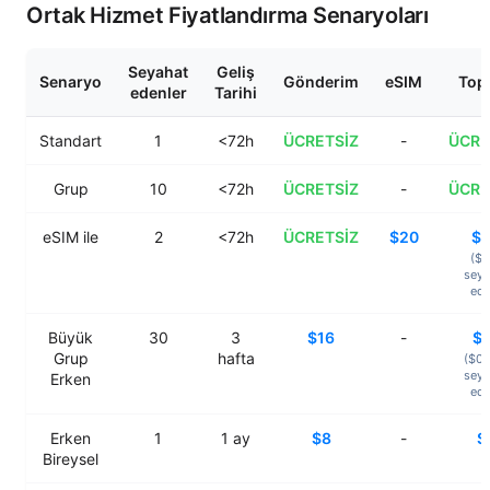
Ortak Hizmet Fiyatlandırma Senaryoları
Seyahat
Geliş
Senaryo
Gönderim
eSIM
Top
edenler
Tarihi
Standart
1
<72h
ÜCRETSİZ
-
ÜCRE
Grup
10
<72h
ÜCRETSİZ
-
ÜCRE
eSIM ile
2
<72h
ÜCRETSİZ
$20
$
($1
seya
ed
Büyük
30
3
$16
-
$
Grup
hafta
($0.
seya
Erken
ed
Erken
1
1
ay
$8
-
$
Bireysel