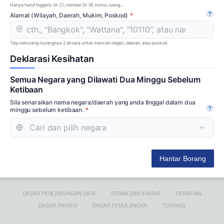
Hanya huruf Inggeris (A-Z), nombor (0-9), koma, ruang...
Alamat (Wilayah, Daerah, Mukim, Poskod)
Buka
Taip sekurang-kurangnya 2 aksara untuk mencari negeri, daerah, atau poskod.
Deklarasi Kesihatan
Semua Negara yang Dilawati Dua Minggu Sebelum
Ketibaan
Sila senaraikan nama negara/daerah yang anda tinggal dalam dua
minggu sebelum ketibaan.
Buka
Hantar Borang
DASAR PERLINDUNGAN DATA
TERMA DAN SYARAT
PENAFIAN
DASAR PRIVASI
DASAR PEMULANGAN
TENTANG