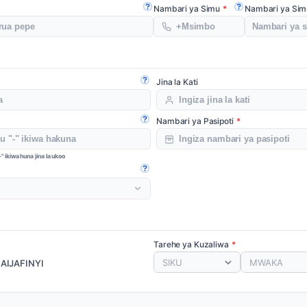
Nambari ya Simu
Nambari ya Sim
Fungua mwongozo
Fungua mwongoz
Jina la Kati
Fungua mwongozo
Nambari ya Pasipoti
Fungua mwongozo
-" ikiwa huna jina la ukoo
Fungua mwongozo
Tarehe ya Kuzaliwa
SIKU
MWAKA
AIJAFINYI