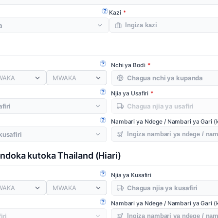
Kazi
Fungua mwongozo
i
Nchi ya Bodi
Fungua mwongozo
WAKA
MWAKA
Njia ya Usafiri
Fungua mwongozo
Nambari ya Ndege / Nambari ya Gari (k
Fungua mwongozo
ondoka kutoka Thailand
(Hiari)
Njia ya Kusafiri
Fungua mwongozo
WAKA
MWAKA
Nambari ya Ndege / Nambari ya Gari (
Fungua mwongozo