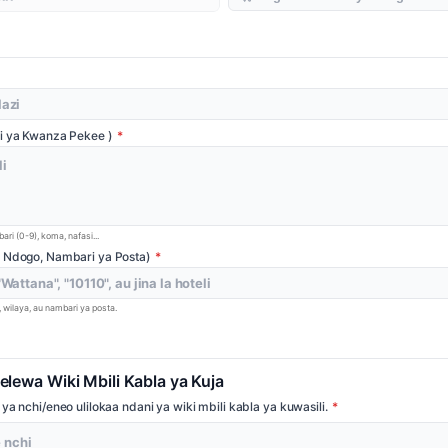
i ya Kwanza Pekee )
ri (0-9), koma, nafasi...
a Ndogo, Nambari ya Posta)
 wilaya, au nambari ya posta.
elewa Wiki Mbili Kabla ya Kuja
a nchi/eneo ulilokaa ndani ya wiki mbili kabla ya kuwasili.