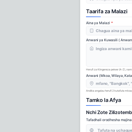
Taarifa za Malazi
Aina ya Malazi
Anwani ya Kuwasili ( Anwan
Herufi za Kiingereza pekee (A-Z), namba
Anwani (Mkoa, Wilaya, Kat
Andika angalau herufi 2 kutafuta mkoa,
Tamko la Afya
Nchi Zote Zilizotemb
Tafadhali orodhesha majina y