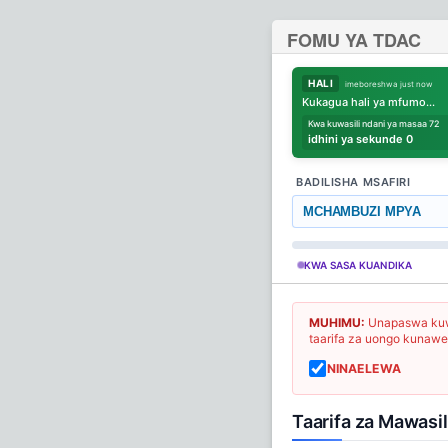
FOMU YA TDAC
HALI
imeboreshwa just now
Kukagua hali ya mfumo...
Kwa kuwasili ndani ya masaa 72
idhini ya sekunde 0
BADILISHA MSAFIRI
MCHAMBUZI MPYA
KWA SASA KUANDIKA
MUHIMU:
Unapaswa kuwas
taarifa za uongo kunawe
NINAELEWA
Taarifa za Mawasi