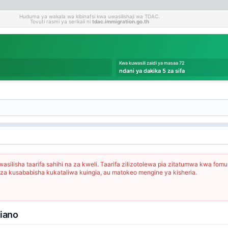
Huduma ya wakala wa kibinafsi kwa uwasilishaji wa TDAC.
Tovuti rasmi ya serikali ni
tdac.immigration.go.th
Kwa kuwasili zaidi ya masaa 72
ndani ya dakika 5 za sifa
ilisha taarifa sahihi na za kweli. Taarifa zilizotolewa pia zitatumwa kwa fomu 
za kusababisha kukataliwa kuingia, au matokeo mengine ya kisheria.
liano