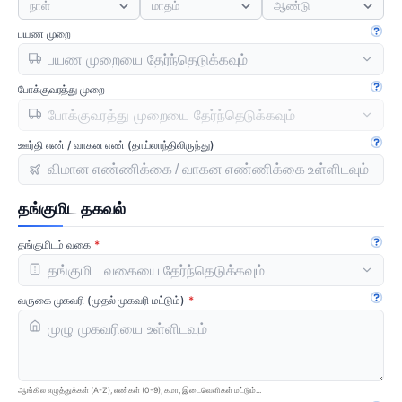
நாள்
மாதம்
ஆண்டு
பயண முறை
கையே
போக்குவரத்து முறை
கையே
ஊர்தி எண் / வாகன எண் (தாய்லாந்திலிருந்து)
கையே
தங்குமிட தகவல்
தங்குமிடம் வகை
கையே
வருகை முகவரி (முதல் முகவரி மட்டும்)
கையே
ஆங்கில எழுத்துக்கள் (A-Z), எண்கள் (0-9), கமா, இடைவெளிகள் மட்டும்...