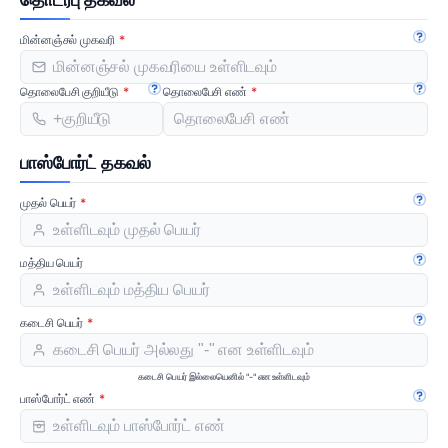
மின்னஞ்சல் முகவரி
கையே
தொலைபேசி குறியீடு
தொலைபேசி எண்
கையேட்டை திற
கையே
பாஸ்போர்ட் தகவல்
முதல் பெயர்
கையே
மத்திய பெயர்
கையே
கடைசி பெயர்
கையே
கடைசி பெயர் இல்லையெனில் "-" என உள்ளிடவும்
பாஸ்போர்ட் எண்
கையே