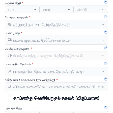
வருகை தேதி
கையே
நாள்
மாதம்
ஆண்டு
போக்குவரத்து நாடு
கையே
பயண முறை
கையே
போக்குவரத்து முறை
கையே
பயணத்தின் நோக்கம்
கையே
ஊர்தி எண் / வாகன எண் (தாய்லாந்திற்கு)
கையே
தாய்லாந்து வெளியேறுதல் தகவல்
(விருப்பமான)
புறப்படும் தேதி
கையே