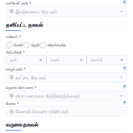
பாஸ்போர்ட் நாடு
கையே
தனிப்பட்ட தகவல்
பாலினம்
பெண்
ஆண்
விளக்கமற்ற
பிறப்பு தேதி
நாள்
மாதம்
ஆண்டு
வாழும் நாடு
கையே
வருகை விசா வகை
கையே
வேலை
கையே
வருகை தகவல்