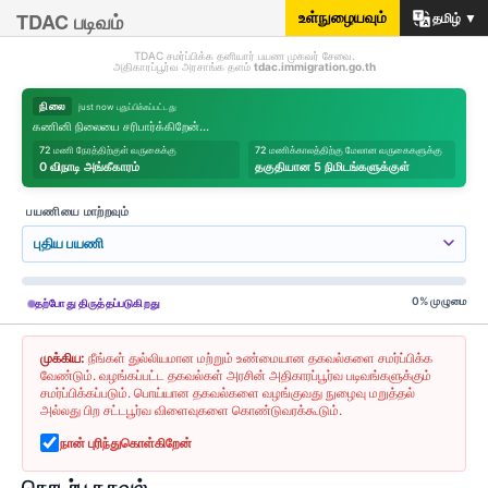
TDAC படிவம்
உள்நுழையவும்
தமிழ் ▼
TDAC சமர்ப்பிக்க தனியார் பயண முகவர் சேவை.
அதிகாரப்பூர்வ அரசாங்க தளம்
tdac.immigration.go.th
நிலை
just now புதுப்பிக்கப்பட்டது
கணினி நிலையை சரிபார்க்கிறேன்...
72 மணி நேரத்திற்குள் வருகைக்கு
72 மணிக்காலத்திற்கு மேலான வருகைகளுக்கு
0 விநாடி அங்கீகாரம்
தகுதியான 5 நிமிடங்களுக்குள்
பயணியை மாற்றவும்
புதிய பயணி
0
%
முழுமை
தற்போது திருத்தப்படுகிறது
முக்கிய:
நீங்கள் துல்லியமான மற்றும் உண்மையான தகவல்களை சமர்ப்பிக்க
வேண்டும். வழங்கப்பட்ட தகவல்கள் அரசின் அதிகாரப்பூர்வ படிவங்களுக்கும்
சமர்ப்பிக்கப்படும். பொய்யான தகவல்களை வழங்குவது நுழைவு மறுத்தல்
அல்லது பிற சட்டபூர்வ விளைவுகளை கொண்டுவரக்கூடும்.
நான் புரிந்துகொள்கிறேன்
தொடர்பு தகவல்