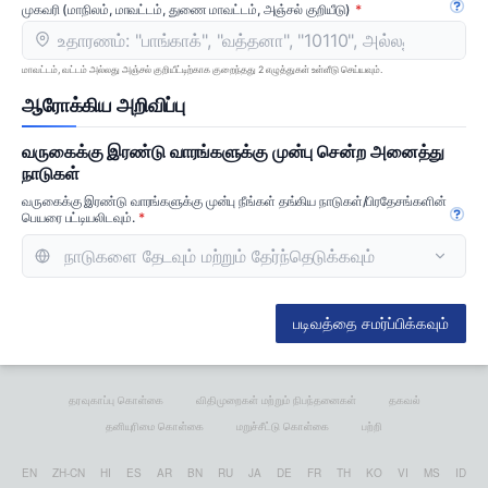
முகவரி (மாநிலம், மாவட்டம், துணை மாவட்டம், அஞ்சல் குறியீடு)
கையே
மாவட்டம், வட்டம் அல்லது அஞ்சல் குறியீட்டிற்காக குறைந்தது 2 எழுத்துகள் உள்ளீடு செய்யவும்.
ஆரோக்கிய அறிவிப்பு
வருகைக்கு இரண்டு வாரங்களுக்கு முன்பு சென்ற அனைத்து
நாடுகள்
வருகைக்கு இரண்டு வாரங்களுக்கு முன்பு நீங்கள் தங்கிய நாடுகள்/பிரதேசங்களின்
பெயரை பட்டியலிடவும்.
கையே
படிவத்தை சமர்ப்பிக்கவும்
தரவுகாப்பு கொள்கை
விதிமுறைகள் மற்றும் நிபந்தனைகள்
தகவல்
தனியுரிமை கொள்கை
மறுச்சீட்டு கொள்கை
பற்றி
EN
ZH-CN
HI
ES
AR
BN
RU
JA
DE
FR
TH
KO
VI
MS
ID